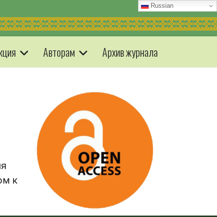
Russian
кция
Авторам
Архив журнала
ия
ом к