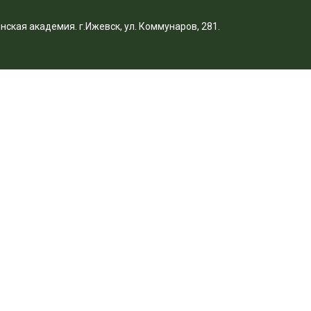
нская академия. г.Ижевск, ул. Коммунаров,
281
.