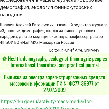
исследований в нашем журнале «Здоровье,
демография, экология финно-угорских
народов».
Шкляев Алексей Евгеньевич - главный редактор журнала
«Здоровье, демография, экология финно - угорских
народов», доктор медицинских наук, профессор, ректор
ФГБОУ ВО «ИжГМУ» Минздрава России
Editor-in-Chief A.Ye. Shklyaev
Health, demography, ecology of finno-ugric peoples
International theoretical and practical journal
Выписка из реестра зарегистрированных средств
массовой информации ПИ №ФС77-36977 от
27.07.2009
https://rkn.gov.ru/activity/mass-media/for-
founders/media/?id=332192&page=